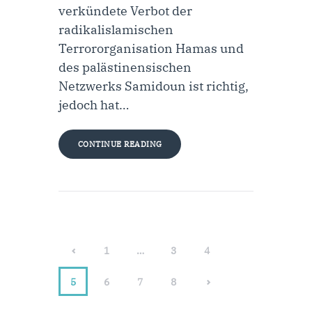
verkündete Verbot der
radikalislamischen
Terrororganisation Hamas und
des palästinensischen
Netzwerks Samidoun ist richtig,
jedoch hat…
CONTINUE READING
<
1
…
3
4
5
6
>
7
8