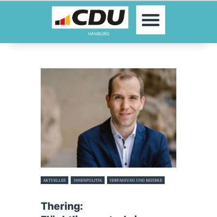
MOIN!
AKTUELLES
PARTEI
PARLAMENTE
KONTAKT
SPENDEN
MITGLIED WERDEN!
AKTUELLES
INNENPOLITIK
VERFASSUNG UND BEZIRKE
26. März 2024
Thering: