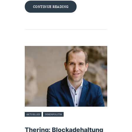
CONTINUE READING
AKTUELLES
INNENPOLITIK
21. Februar 2024
Thering: Blockadehaltung