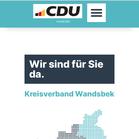
MOIN!
AKTUELLES
PARTEI
PARLAMENTE
KONTAKT
Wir sind für Sie
SPENDEN
da.
MITGLIED WERDEN!
Kreisverband Wandsbek