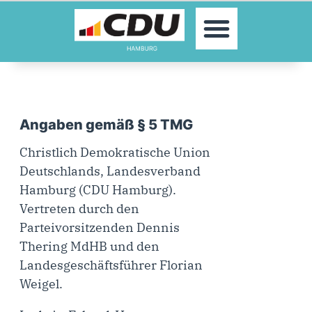
MOIN!
AKTUELLES
PARTEI
PARLAMENTE
KONTAKT
Angaben gemäß § 5 TMG
SPENDEN
Christlich Demokratische Union
MITGLIED WERDEN!
Deutschlands, Landesverband
Hamburg (CDU Hamburg).
Vertreten durch den
Parteivorsitzenden Dennis
Thering MdHB und den
Landesgeschäftsführer Florian
Weigel
.