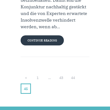
beizubehalten. Damit soll die
Konjunktur nachhaltig gestärkt
und die von Experten erwartete
Insolvenzwelle verhindert
werden, wenn ab…
CONTINUE READING
<
1
…
43
44
45