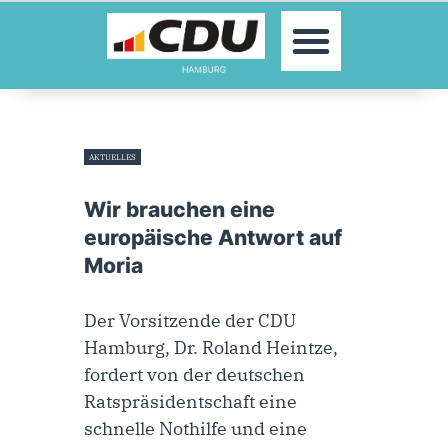
MOIN!
AKTUELLES
PARTEI
PARLAMENTE
AKTUELLES
KONTAKT
10. September 2020
SPENDEN
Wir brauchen eine
MITGLIED WERDEN!
europäische Antwort auf
Moria
Der Vorsitzende der CDU
Hamburg, Dr. Roland Heintze,
fordert von der deutschen
Ratspräsidentschaft eine
schnelle Nothilfe und eine