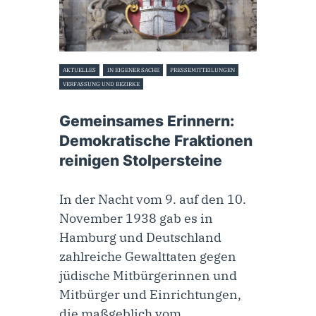
AKTUELLES
IN EIGENER SACHE
PRESSEMITTEILUNGEN
VERFASSUNG UND BEZIRKE
6. November 2024
Gemeinsames Erinnern:
Demokratische Fraktionen
reinigen Stolpersteine
In der Nacht vom 9. auf den 10.
November 1938 gab es in
Hamburg und Deutschland
zahlreiche Gewalttaten gegen
jüdische Mitbürgerinnen und
Mitbürger und Einrichtungen,
die maßgeblich vom