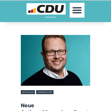
MOIN!
AKTUELLES
PARTEI
PARLAMENTE
KONTAKT
SPENDEN
MITGLIED WERDEN!
AKTUELLES
INNENPOLITIK
30. Juni 2026
Neue