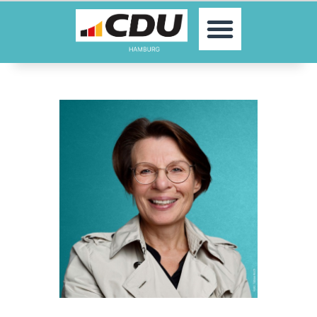
MOIN!
AKTUELLES
PARTEI
PARLAMENTE
KONTAKT
SPENDEN
MITGLIED WERDEN!