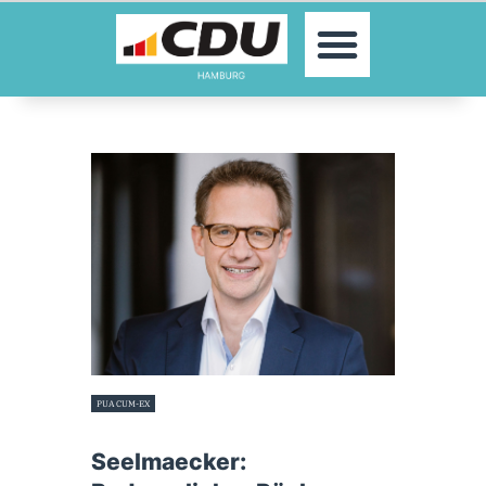
MOIN!
AKTUELLES
PARTEI
PARLAMENTE
KONTAKT
SPENDEN
MITGLIED WERDEN!
PUA CUM-EX
22. April 2024
Seelmaecker: