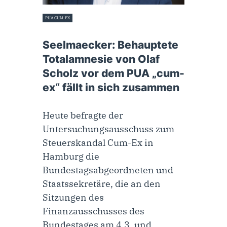
PUA CUM-EX
14. April 2023
Seelmaecker: Behauptete
Totalamnesie von Olaf
Scholz vor dem PUA „cum-
ex“ fällt in sich zusammen
Heute befragte der
Untersuchungsausschuss zum
Steuerskandal Cum-Ex in
Hamburg die
Bundestagsabgeordneten und
Staatssekretäre, die an den
Sitzungen des
Finanzausschusses des
Bundestages am 4.3. und