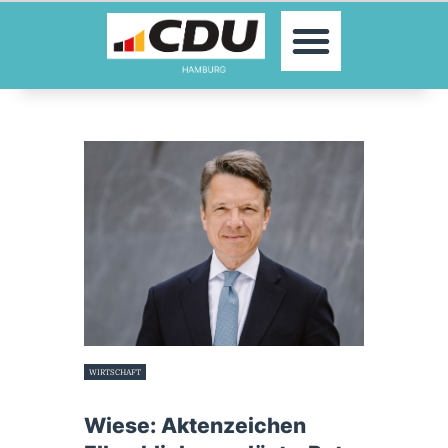
MOIN!
AKTUELLES
PARTEI
PARLAMENTE
KONTAKT
SPENDEN
MITGLIED WERDEN!
WIRTSCHAFT
7. November 2023
Wiese: Aktenzeichen