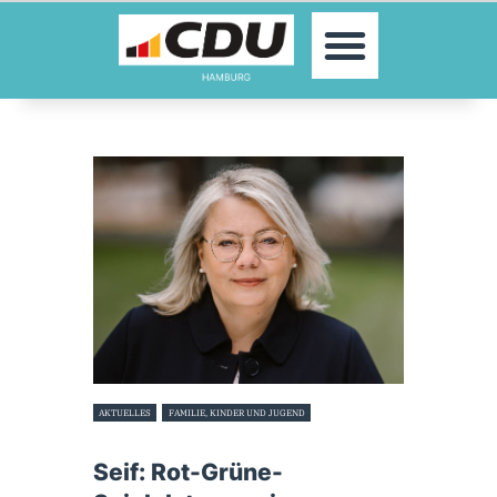
MOIN!
AKTUELLES
PARTEI
PARLAMENTE
KONTAKT
SPENDEN
MITGLIED WERDEN!
AKTUELLES
FAMILIE, KINDER UND JUGEND
19. Oktober 2023
Seif: Rot-Grüne-