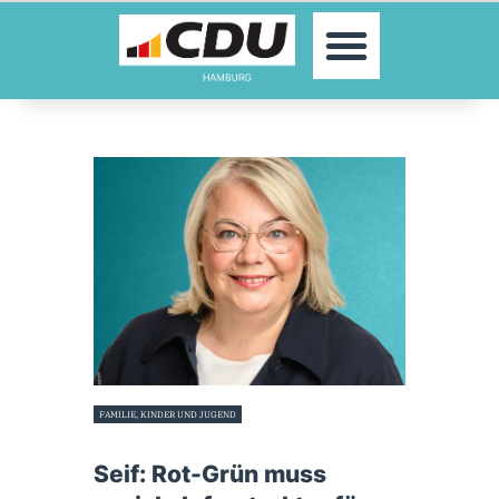
MOIN!
AKTUELLES
PARTEI
PARLAMENTE
KONTAKT
SPENDEN
MITGLIED WERDEN!
FAMILIE, KINDER UND JUGEND
12. Januar 2026
Seif: Rot-Grün muss