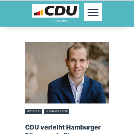
MOIN!
AKTUELLES
PARTEI
PARLAMENTE
KONTAKT
SPENDEN
MITGLIED WERDEN!
AKTUELLES
IN EIGENER SACHE
23. Januar 2025
CDU verleiht Hamburger