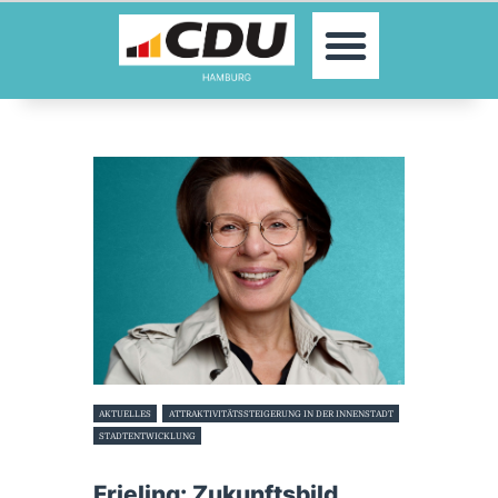
MOIN!
AKTUELLES
PARTEI
PARLAMENTE
KONTAKT
SPENDEN
MITGLIED WERDEN!
AKTUELLES
ATTRAKTIVITÄTSSTEIGERUNG IN DER INNENSTADT
STADTENTWICKLUNG
1. Juli 2025
Frieling: Zukunftsbild