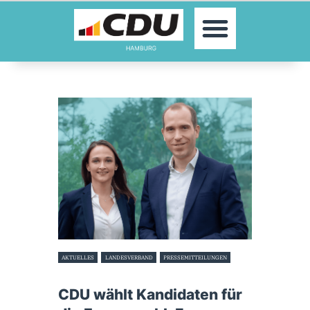
MOIN!
AKTUELLES
PARTEI
PARLAMENTE
KONTAKT
SPENDEN
MITGLIED WERDEN!
AKTUELLES
LANDESVERBAND
PRESSEMITTEILUNGEN
7. Oktober 2023
CDU wählt Kandidaten für