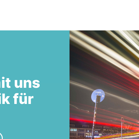
it uns
ik für