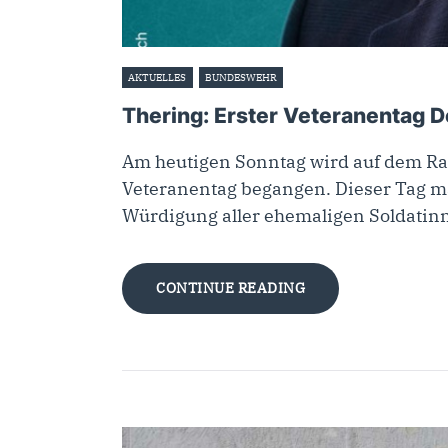
AKTUELLES
BUNDESWEHR
15. Juni 2025
Thering: Erster Veteranentag 
Am heutigen Sonntag wird auf dem Rat
Veteranentag begangen. Dieser Tag ma
Würdigung aller ehemaligen Soldatinn
CONTINUE READING