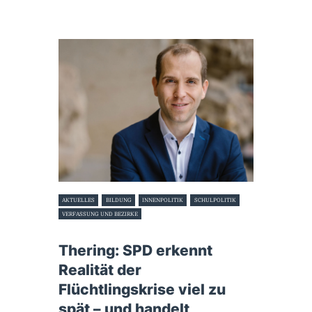
AKTUELLES
BILDUNG
INNENPOLITIK
SCHULPOLITIK
VERFASSUNG UND BEZIRKE
6. Oktober 2023
Thering: SPD erkennt
Realität der
Flüchtlingskrise viel zu
spät – und handelt