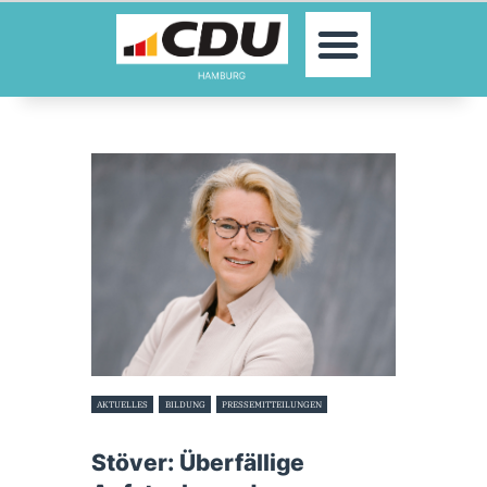
MOIN!
AKTUELLES
PARTEI
PARLAMENTE
KONTAKT
SPENDEN
MITGLIED WERDEN!
AKTUELLES
BILDUNG
PRESSEMITTEILUNGEN
21. November 2024
Stöver: Überfällige