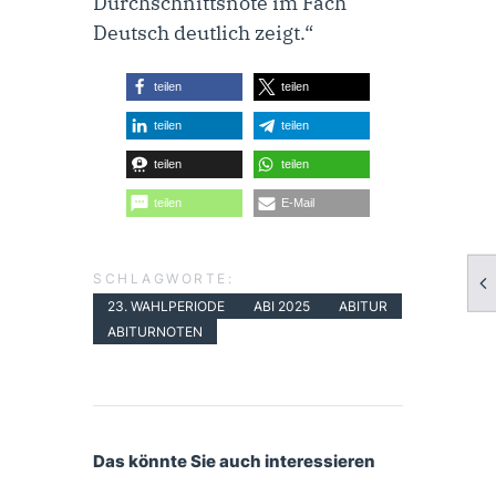
Durchschnittsnote im Fach
Deutsch deutlich zeigt.“
teilen
teilen
teilen
teilen
teilen
teilen
teilen
E-Mail
SCHLAGWORTE:
23. WAHLPERIODE
ABI 2025
ABITUR
ABITURNOTEN
Das könnte Sie auch interessieren