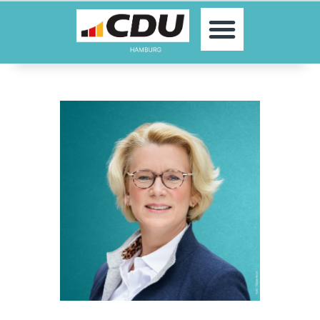
MOIN!
AKTUELLES
PARTEI
PARLAMENTE
KONTAKT
SPENDEN
MITGLIED WERDEN!