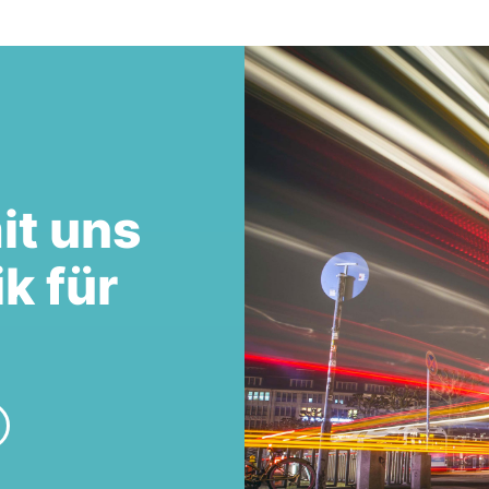
it uns
ik für