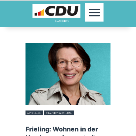
MOIN!
AKTUELLES
PARTEI
PARLAMENTE
KONTAKT
SPENDEN
MITGLIED WERDEN!
AKTUELLES
STADTENTWICKLUNG
16. September 2025
Frieling: Wohnen in der