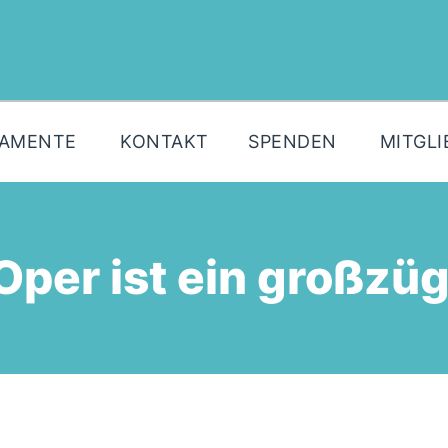
MOIN!
AKTUELLES
PARTEI
LAMENTE
KONTAKT
SPENDEN
MITGLI
PARLAMENTE
KONTAKT
SPENDEN
 Oper ist ein großz
MITGLIED WERDEN!