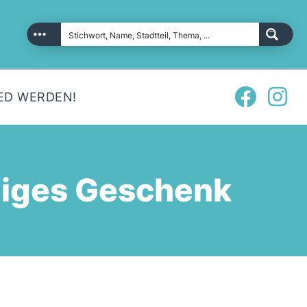
ED WERDEN!
ügiges Geschenk