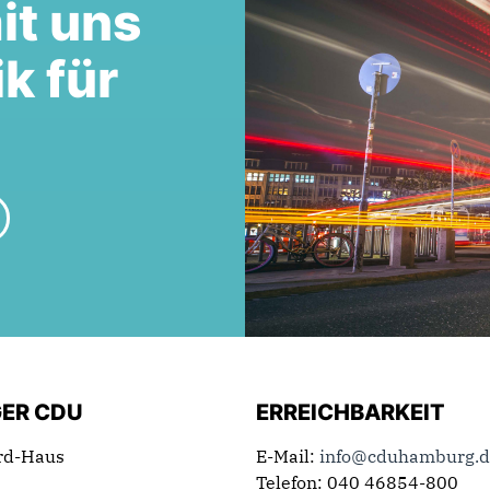
it uns
ik für
ER CDU
ERREICHBARKEIT
rd-Haus
E-Mail:
info@cduhamburg.d
Telefon: 040 46854-800