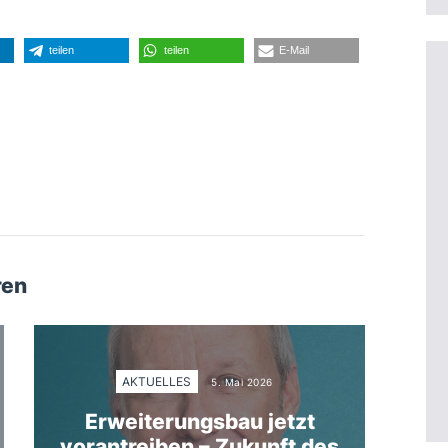
teilen
teilen
E-Mail
ren
AKTUELLES
5. Mai 2026
Erweiterungsbau jetzt
vorantreiben – Zukunft des