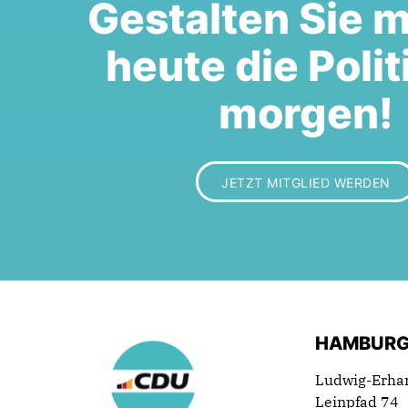
Gestalten Sie m
heute die Polit
morgen!
JETZT MITGLIED WERDEN
HAMBURG
Ludwig-Erha
Leinpfad 74