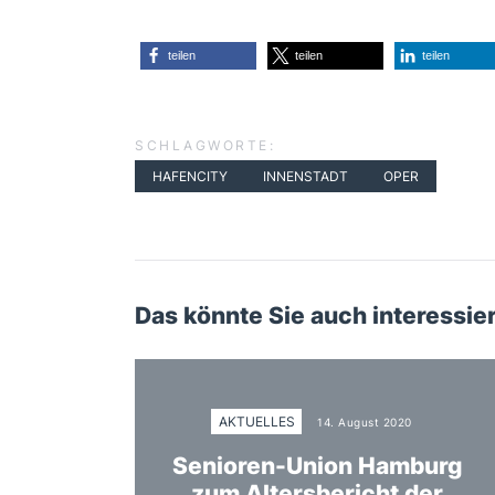
teilen
teilen
teilen
SCHLAGWORTE:
HAFENCITY
INNENSTADT
OPER
Das könnte Sie auch interessie
AKTUELLES
14. August 2020
Senioren-Union Hamburg
zum Altersbericht der