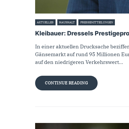
AKTUELLES
HAUSHALT
PRESSEMITTEILUNGEN
14. Nov
Kleibauer: Dressels Prestigepr
In einer aktuellen Drucksache beziff
Gänsemarkt auf rund 95 Millionen Euro
auf den niedrigeren Verkehrswert…
CONTINUE READING