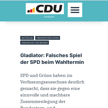
MOIN!
AKTUELLES
PARTEI
PARLAMENTE
AKTUELLES
PRESSEMITTEILUNGEN
KONTAKT
VERFASSUNG UND BEZIRKE
SPENDEN
22. November 2024
Gladiator: Falsches Spiel
MITGLIED WERDEN!
der SPD beim Wahltermin
SPD und Grüne haben im
Verfassungsausschuss deutlich
gemacht, dass sie gegen eine
sinnvolle und machbare
Zusammenlegung der
Bundestags- und