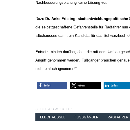
Nachbesserungsplanung keine Lösung vor.
Dazu
Dr. Anke Frieling, stadtentwicklungspolitische
die selbstgeschaffene Gefahrenstelle für Radfahrer nun e
Elbchaussee damit ein Kandidat für das Schwarzbuch d
Entsetzt bin ich darüber, dass die mit dem Umbau gesch
Angriff genommen werden. Fußgänger brauchen genauso
nicht einfach ignorieren!“
teilen
teilen
teilen
SCHLAGWORTE:
ELBCHAUSSEE
FUSSGÄNGER
RADFAHRER