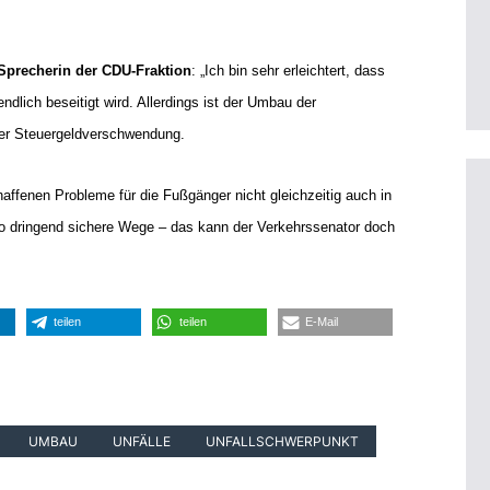
 Sprecherin der CDU-Fraktion
: „Ich bin sehr erleichtert, dass
ndlich beseitigt wird. Allerdings ist der Umbau der
er Steuergeldverschwendung.
affenen Probleme für die Fußgänger nicht gleichzeitig auch in
 dringend sichere Wege – das kann der Verkehrssenator doch
teilen
teilen
E-Mail
UMBAU
UNFÄLLE
UNFALLSCHWERPUNKT