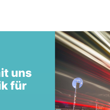
it uns
ik für