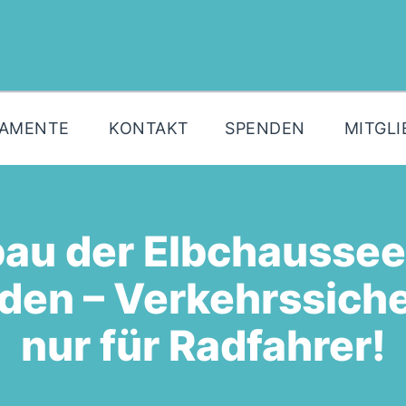
MOIN!
AKTUELLES
PARTEI
LAMENTE
KONTAKT
SPENDEN
MITGLI
PARLAMENTE
KONTAKT
SPENDEN
bau der Elbchausse
MITGLIED WERDEN!
en – Verkehrssiche
nur für Radfahrer!