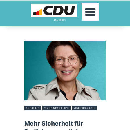
MOIN!
AKTUELLES
PARTEI
PARLAMENTE
KONTAKT
SPENDEN
MITGLIED WERDEN!
AKTUELLES
STADTENTWICKLUNG
VERKEHRSPOLITIK
29. Juni 2026
Mehr Sicherheit für