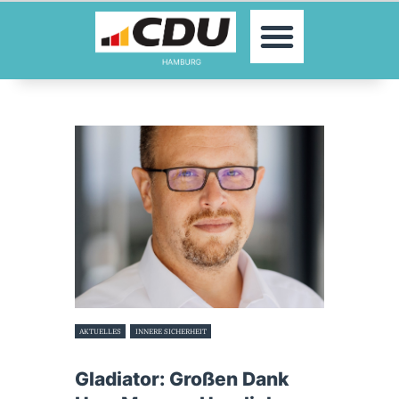
MOIN!
AKTUELLES
PARTEI
PARLAMENTE
KONTAKT
SPENDEN
MITGLIED WERDEN!
AKTUELLES
INNERE SICHERHEIT
5. Juli 2023
Gladiator: Großen Dank