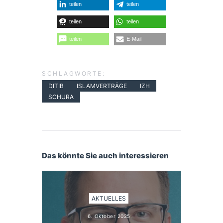
teilen
teilen
teilen
teilen
teilen
E-Mail
SCHLAGWORTE:
DITIB
ISLAMVERTRÄGE
IZH
SCHURA
Das könnte Sie auch interessieren
AKTUELLES
6. Oktober 2025