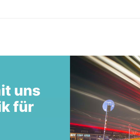
it uns
ik für