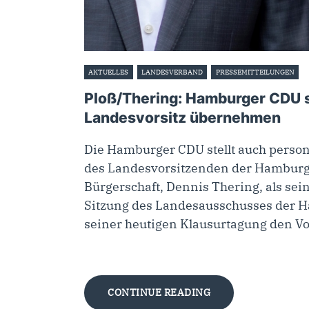
AKTUELLES
LANDESVERBAND
PRESSEMITTEILUNGEN
1
Ploß/Thering: Hamburger CDU s
Landesvorsitz übernehmen
Die Hamburger CDU stellt auch person
des Landesvorsitzenden der Hamburg
Bürgerschaft, Dennis Thering, als se
Sitzung des Landesausschusses der H
seiner heutigen Klausurtagung den V
CONTINUE READING