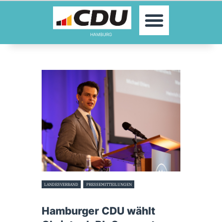
MOIN!
AKTUELLES
PARTEI
PARLAMENTE
KONTAKT
SPENDEN
MITGLIED WERDEN!
LANDESVERBAND
PRESSEMITTEILUNGEN
25. Juni 2022
Hamburger CDU wählt