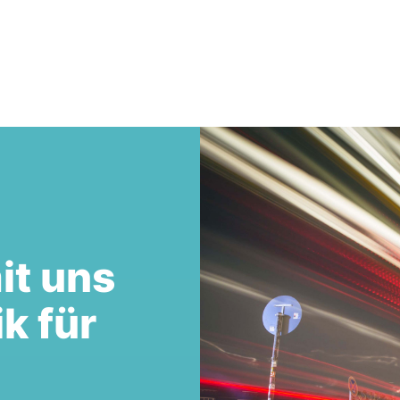
it uns
ik für