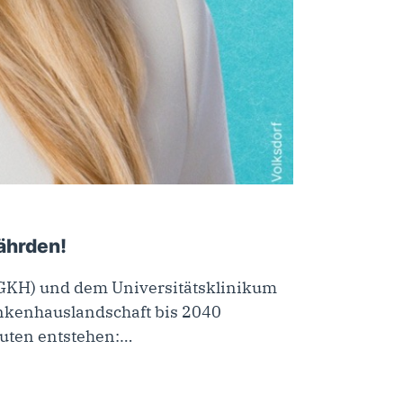
ährden!
BGKH) und dem Universitätsklinikum
ankenhauslandschaft bis 2040
auten entstehen:…