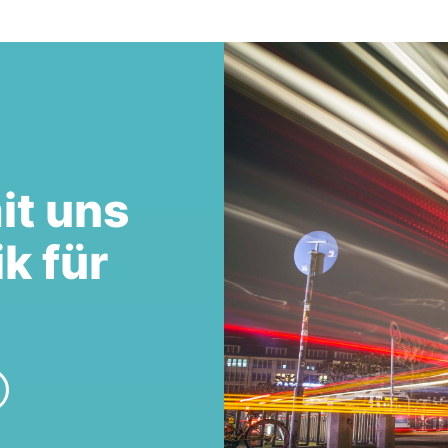
it uns
ik für