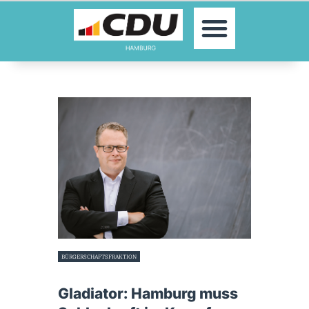
MOIN!
AKTUELLES
PARTEI
PARLAMENTE
KONTAKT
SPENDEN
MITGLIED WERDEN!
BÜRGERSCHAFTSFRAKTION
10. Februar 2022
Gladiator: Hamburg muss