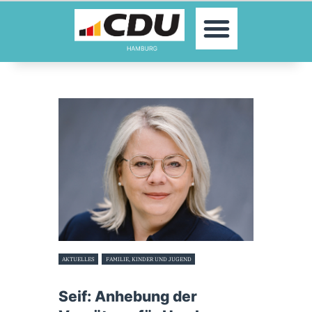
MOIN!
AKTUELLES
PARTEI
PARLAMENTE
KONTAKT
SPENDEN
MITGLIED WERDEN!
AKTUELLES
FAMILIE, KINDER UND JUGEND
13. April 2023
Seif: Anhebung der