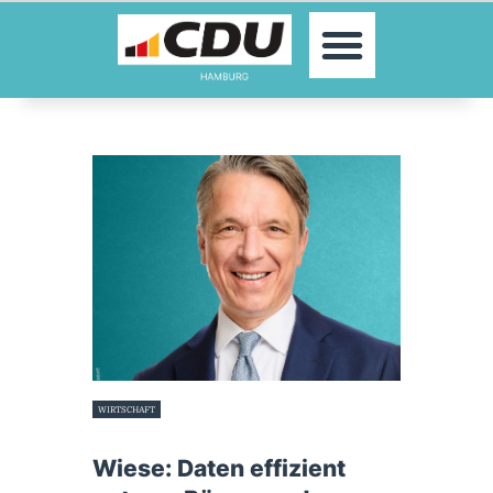
MOIN!
AKTUELLES
PARTEI
PARLAMENTE
KONTAKT
SPENDEN
MITGLIED WERDEN!
WIRTSCHAFT
24. April 2025
Wiese: Daten effizient