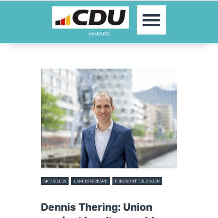
MOIN!
AKTUELLES
PARTEI
PARLAMENTE
KONTAKT
SPENDEN
MITGLIED WERDEN!
AKTUELLES
LANDESVERBAND
PRESSEMITTEILUNGEN
8. Oktober 2023
Dennis Thering: Union