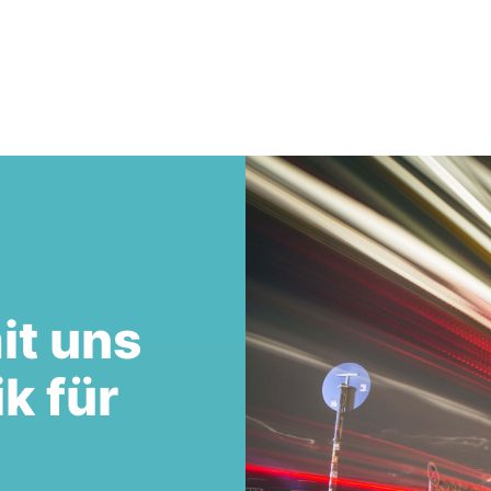
it uns
ik für