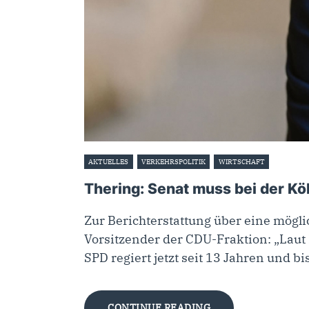
AKTUELLES
VERKEHRSPOLITIK
WIRTSCHAFT
11. März 2
Thering: Senat muss bei der Kö
Zur Berichterstattung über eine mögl
Vorsitzender der CDU-Fraktion: „Laut P
SPD regiert jetzt seit 13 Jahren und b
CONTINUE READING