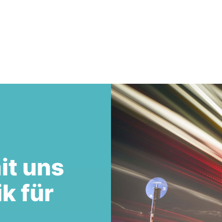
it uns
ik für