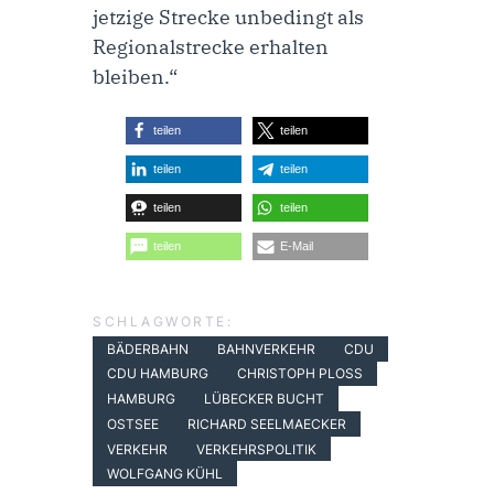
jetzige Strecke unbedingt als
Regionalstrecke erhalten
bleiben.“
teilen
teilen
teilen
teilen
teilen
teilen
teilen
E-Mail
SCHLAGWORTE:
BÄDERBAHN
BAHNVERKEHR
CDU
CDU HAMBURG
CHRISTOPH PLOSS
HAMBURG
LÜBECKER BUCHT
OSTSEE
RICHARD SEELMAECKER
VERKEHR
VERKEHRSPOLITIK
WOLFGANG KÜHL