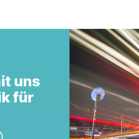
it uns
ik für