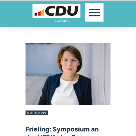
MOIN!
AKTUELLES
PARTEI
PARLAMENTE
KONTAKT
SPENDEN
MITGLIED WERDEN!
WISSENSCHAFT
3. Februar 2023
Frieling: Symposium an