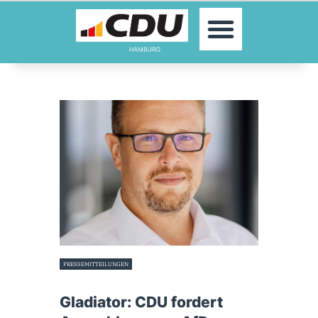
MOIN!
AKTUELLES
PARTEI
PARLAMENTE
KONTAKT
SPENDEN
MITGLIED WERDEN!
PRESSEMITTEILUNGEN
30. September 2025
Gladiator: CDU fordert