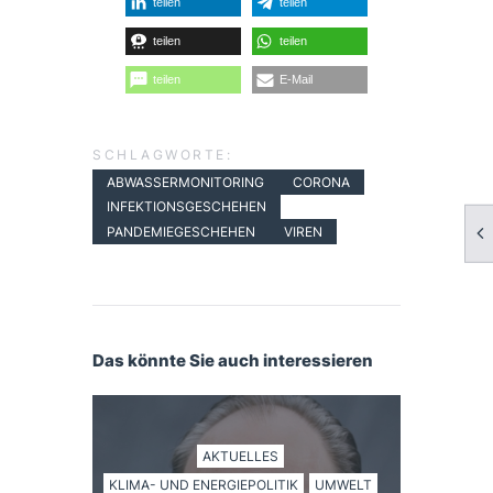
teilen
teilen
teilen
teilen
teilen
E-Mail
SCHLAGWORTE:
ABWASSERMONITORING
CORONA
INFEKTIONSGESCHEHEN
PANDEMIEGESCHEHEN
VIREN
Das könnte Sie auch interessieren
AKTUELLES
KLIMA- UND ENERGIEPOLITIK
UMWELT