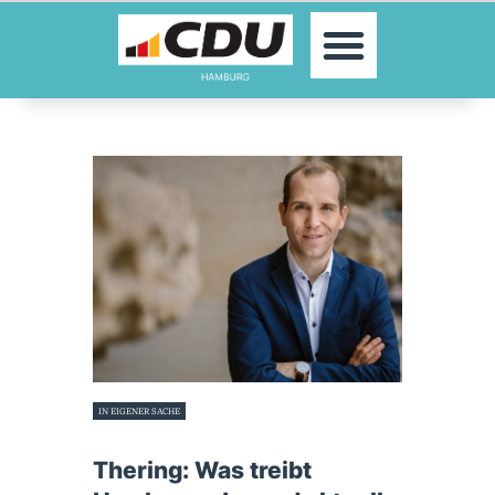
MOIN!
AKTUELLES
PARTEI
PARLAMENTE
KONTAKT
SPENDEN
MITGLIED WERDEN!
IN EIGENER SACHE
12. September 2022
Thering: Was treibt