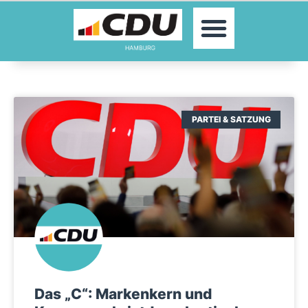
MOIN!
AKTUELLES
PARTEI
PARLAMENTE
KONTAKT
PARTEI & SATZUNG
SPENDEN
MITGLIED WERDEN!
Das „C“: Markenkern und