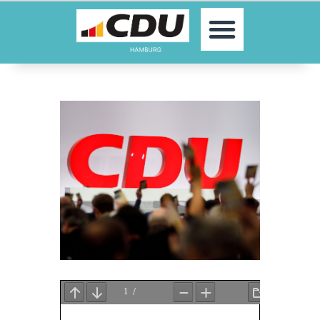
MOIN!
AKTUELLES
PARTEI
PARLAMENTE
KONTAKT
SPENDEN
MITGLIED WERDEN!