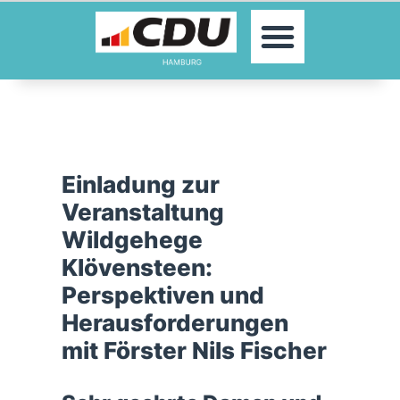
MOIN!
AKTUELLES
PARTEI
PARLAMENTE
KONTAKT
SPENDEN
Einladung zur
MITGLIED WERDEN!
Veranstaltung
Wildgehege
Klövensteen:
Perspektiven und
Herausforderungen
mit Förster Nils Fischer