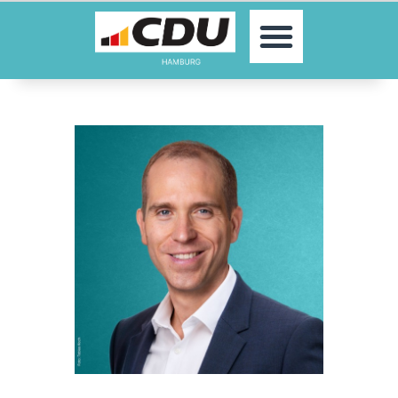
MOIN!
AKTUELLES
PARTEI
PARLAMENTE
KONTAKT
SPENDEN
MITGLIED WERDEN!