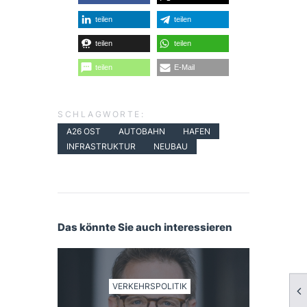
teilen
teilen
teilen
teilen
teilen
E-Mail
SCHLAGWORTE:
A26 OST
AUTOBAHN
HAFEN
INFRASTRUKTUR
NEUBAU
Das könnte Sie auch interessieren
VERKEHRSPOLITIK