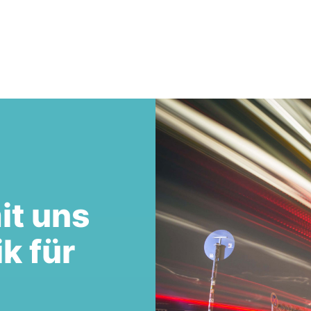
it uns
ik für